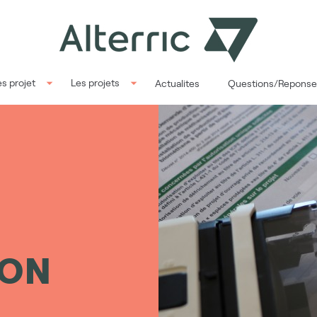
s projet
Les projets
Actualites
Questions/Reponse
ION