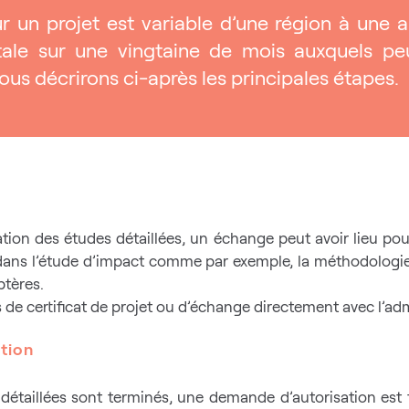
r un projet est variable d’une région à une a
étale sur une vingtaine de mois auxquels peu
ous décrirons ci-après les principales étapes.
ation des études détaillées, un échange peut avoir lieu pour
 dans l’étude d’impact comme par exemple, la méthodologi
optères.
ers de certificat de projet ou d’échange directement avec l’a
ation
s détaillées sont terminés, une demande d’autorisation est