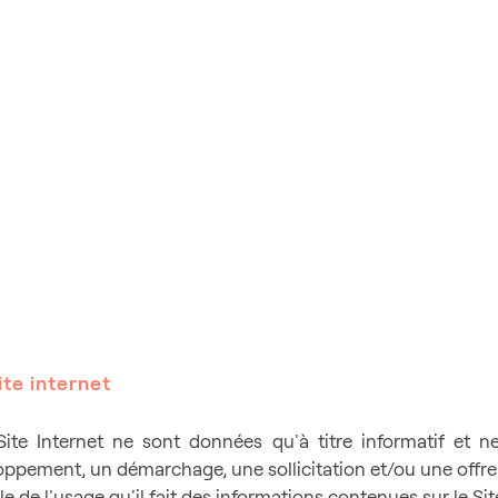
ite internet
Site Internet ne sont données qu'à titre informatif et 
pement, un démarchage, une sollicitation et/ou une offre 
e de l'usage qu'il fait des informations contenues sur le Sit